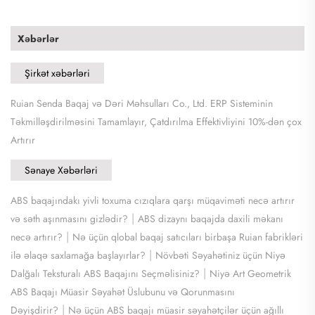
Xəbərlər
Şirkət xəbərləri
​Ruian Senda Baqaj və Dəri Məhsulları Co., Ltd. ERP Sisteminin
Təkmilləşdirilməsini Tamamlayır, Çatdırılma Effektivliyini 10%-dən çox
Artırır
Sənaye Xəbərləri
ABS baqajındakı yivli toxuma cızıqlara qarşı müqaviməti necə artırır
|
və səth aşınmasını gizlədir?
ABS dizaynı baqajda daxili məkanı
|
necə artırır?
Nə üçün qlobal baqaj satıcıları birbaşa Ruian fabrikləri
|
ilə əlaqə saxlamağa başlayırlar?
Növbəti Səyahətiniz üçün Niyə
|
Dalğalı Teksturalı ABS Baqajını Seçməlisiniz?
Niyə Art Geometrik
ABS Baqajı Müasir Səyahət Üslubunu və Qorunmasını
|
Dəyişdirir?
Nə üçün ABS baqajı müasir səyahətçilər üçün ağıllı