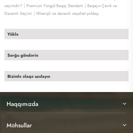
|
|
seçimdir?
Premium Yüngül Baqaj Standartı
Baqajın Çevik və
|
Davamlı Seçimi
Əlverişli və davamlı səyahət yoldaşı
Yüklə
Sorğu göndərin
Bizimlə əlaqə saxlayın
Haqqımızda
Məhsullar