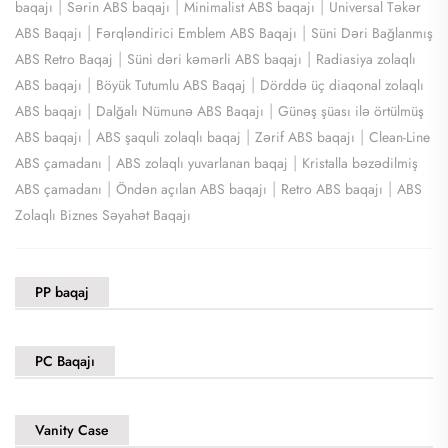
|
|
|
baqajı
Sərin ABS baqajı
Minimalist ABS baqajı
Universal Təkər
|
|
ABS Baqajı
Fərqləndirici Emblem ABS Baqajı
Süni Dəri Bağlanmış
|
|
ABS Retro Baqaj
Süni dəri kəmərli ABS baqajı
Radiasiya zolaqlı
|
|
ABS baqajı
Böyük Tutumlu ABS Baqaj
Dörddə üç diaqonal zolaqlı
|
|
ABS baqajı
Dalğalı Nümunə ABS Baqajı
Günəş şüası ilə örtülmüş
|
|
|
ABS baqajı
ABS şaquli zolaqlı baqaj
Zərif ABS baqajı
Clean-Line
|
|
ABS çamadanı
ABS zolaqlı yuvarlanan baqaj
Kristalla bəzədilmiş
|
|
|
ABS çamadanı
Öndən açılan ABS baqajı
Retro ABS baqajı
ABS
Zolaqlı Biznes Səyahət Baqajı
PP baqaj
PC Baqajı
Vanity Case