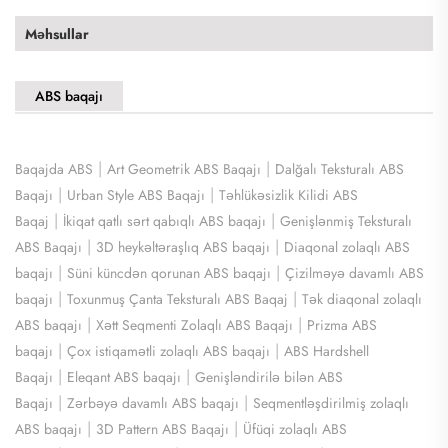
Məhsullar
ABS baqajı
|
|
Baqajda ABS
Art Geometrik ABS Baqajı
Dalğalı Teksturalı ABS
|
|
Baqajı
Urban Style ABS Baqajı
Təhlükəsizlik Kilidi ABS
|
|
Baqaj
İkiqat qatlı sərt qabıqlı ABS baqajı
Genişlənmiş Teksturalı
|
|
ABS Baqajı
3D heykəltəraşlıq ABS baqajı
Diaqonal zolaqlı ABS
|
|
baqajı
Süni küncdən qorunan ABS baqajı
Çizilməyə davamlı ABS
|
|
baqajı
Toxunmuş Çanta Teksturalı ABS Baqaj
Tək diaqonal zolaqlı
|
|
ABS baqajı
Xətt Seqmenti Zolaqlı ABS Baqajı
Prizma ABS
|
|
baqajı
Çox istiqamətli zolaqlı ABS baqajı
ABS Hardshell
|
|
Baqajı
Eleqant ABS baqajı
Genişləndirilə bilən ABS
|
|
Baqajı
Zərbəyə davamlı ABS baqajı
Seqmentləşdirilmiş zolaqlı
|
|
ABS baqajı
3D Pattern ABS Baqajı
Üfüqi zolaqlı ABS