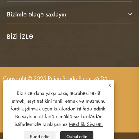
Bizimlə əlaqə saxlayın
BİZİ İZLƏ
Copyright © 2025 Ruian Senda Baqaj və Dəri
X
Məhsulları Co., Ltd. Bütün hüquqlar qorunur.
Biz sizə daha yaxşı baxış təcrübəsi təklif
etmək, sayt trafikini təhlil etmək və məzmunu
fərdiləşdirmək üçün kukilərdən istifadə edirik.
Bu saytdan istifadə etməklə siz kukilərdən
Links
Sitemap
RSS
XML
istifadəmizlə razılaşırsınız.
Məxfilik Siyasəti
Məxfilik Siyasəti
Rədd edin
Qəbul edin