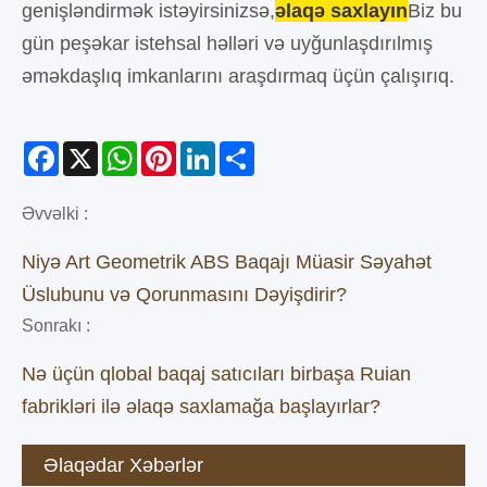
genişləndirmək istəyirsinizsə,
əlaqə saxlayın
Biz bu
gün peşəkar istehsal həlləri və uyğunlaşdırılmış
əməkdaşlıq imkanlarını araşdırmaq üçün çalışırıq.
Facebook
X
WhatsApp
Pinterest
LinkedIn
Share
Əvvəlki :
Niyə Art Geometrik ABS Baqajı Müasir Səyahət
Üslubunu və Qorunmasını Dəyişdirir?
Sonrakı :
Nə üçün qlobal baqaj satıcıları birbaşa Ruian
fabrikləri ilə əlaqə saxlamağa başlayırlar?
Əlaqədar Xəbərlər