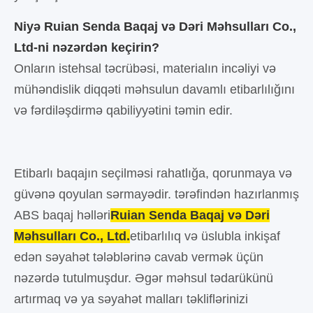
Niyə Ruian Senda Baqaj və Dəri Məhsulları Co.,
Ltd-ni nəzərdən keçirin?
Onların istehsal təcrübəsi, materialın incəliyi və
mühəndislik diqqəti məhsulun davamlı etibarlılığını
və fərdiləşdirmə qabiliyyətini təmin edir.
Etibarlı baqajın seçilməsi rahatlığa, qorunmaya və
güvənə qoyulan sərmayədir. tərəfindən hazırlanmış
ABS baqaj həlləri
Ruian Senda Baqaj və Dəri
Məhsulları Co., Ltd.
etibarlılıq və üslubla inkişaf
edən səyahət tələblərinə cavab vermək üçün
nəzərdə tutulmuşdur. Əgər məhsul tədarükünü
artırmaq və ya səyahət malları təkliflərinizi