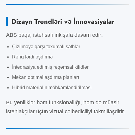
Dizayn Trendləri və İnnovasiyalar
ABS baqaj istehsalı inkişafa davam edir:
Çizilməyə qarşı toxumalı səthlər
Rəng fərdiləşdirmə
İnteqrasiya edilmiş rəqəmsal kilidlər
Məkan optimallaşdırma planları
Hibrid materialın möhkəmləndirilməsi
Bu yeniliklər həm funksionallığı, həm də müasir
istehlakçılar üçün vizual cəlbediciliyi təkmilləşdirir.