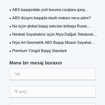
ABS baqajındakı yivli toxuma cızıqlara qarşı
müqaviməti necə artırır və səth aşınmasını gizlədir?
ABS dizaynı baqajda daxili məkanı necə artırır?
Nə üçün qlobal baqaj satıcıları birbaşa Ruian
fabrikləri ilə əlaqə saxlamağa başlayırlar?
Növbəti Səyahətiniz üçün Niyə Dalğalı Teksturalı
ABS Baqajını Seçməlisiniz?
Niyə Art Geometrik ABS Baqajı Müasir Səyahət
Üslubunu və Qorunmasını Dəyişdirir?
Premium Yüngül Baqaj Standartı
Mənə bir mesaj buraxın