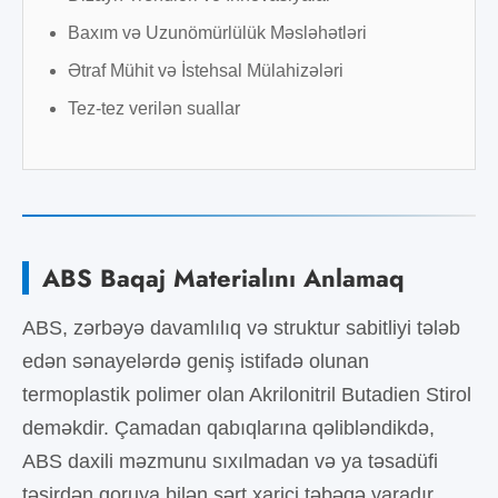
Baxım və Uzunömürlülük Məsləhətləri
Ətraf Mühit və İstehsal Mülahizələri
Tez-tez verilən suallar
ABS Baqaj Materialını Anlamaq
ABS, zərbəyə davamlılıq və struktur sabitliyi tələb
edən sənayelərdə geniş istifadə olunan
termoplastik polimer olan Akrilonitril Butadien Stirol
deməkdir. Çamadan qabıqlarına qəlibləndikdə,
ABS daxili məzmunu sıxılmadan və ya təsadüfi
təsirdən qoruya bilən sərt xarici təbəqə yaradır.