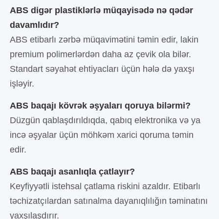
ABS digər plastiklərlə müqayisədə nə qədər
davamlıdır?
ABS etibarlı zərbə müqavimətini təmin edir, lakin
premium polimerlərdən daha az çevik ola bilər.
Standart səyahət ehtiyacları üçün hələ də yaxşı
işləyir.
ABS baqajı kövrək əşyaları qoruya bilərmi?
Düzgün qablaşdırıldıqda, qabıq elektronika və ya
incə əşyalar üçün möhkəm xarici qoruma təmin
edir.
ABS baqajı asanlıqla çatlayır?
Keyfiyyətli istehsal çatlama riskini azaldır. Etibarlı
təchizatçılardan satınalma dayanıqlılığın təminatını
yaxşılaşdırır.