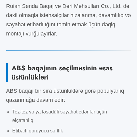
Ruian Senda Baqaj və Dəri Məhsulları Co., Ltd. də
daxil olmaqla istehsalçılar hizalanma, davamlılıq və
səyahət etibarlılığını təmin etmək üçün dəqiq
montajı vurğulayırlar.
ABS baqajının seçilməsinin əsas
üstünlükləri
ABS baqajı bir sıra üstünlüklərə görə populyarlıq
qazanmağa davam edir:
Tez-tez və ya təsadüfi səyahət edənlər üçün
əlçatanlıq
Etibarlı qoruyucu sərtlik