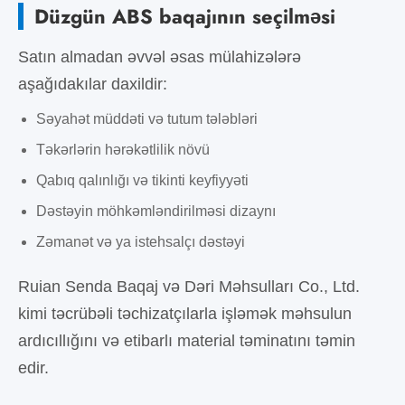
Düzgün ABS baqajının seçilməsi
Satın almadan əvvəl əsas mülahizələrə
aşağıdakılar daxildir:
Səyahət müddəti və tutum tələbləri
Təkərlərin hərəkətlilik növü
Qabıq qalınlığı və tikinti keyfiyyəti
Dəstəyin möhkəmləndirilməsi dizaynı
Zəmanət və ya istehsalçı dəstəyi
Ruian Senda Baqaj və Dəri Məhsulları Co., Ltd.
kimi təcrübəli təchizatçılarla işləmək məhsulun
ardıcıllığını və etibarlı material təminatını təmin
edir.