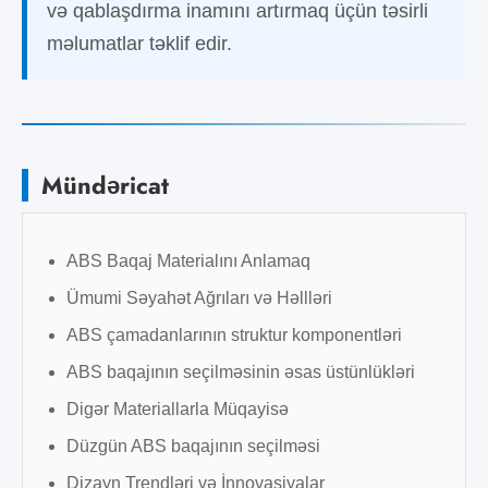
və qablaşdırma inamını artırmaq üçün təsirli
məlumatlar təklif edir.
Mündəricat
ABS Baqaj Materialını Anlamaq
Ümumi Səyahət Ağrıları və Həllləri
ABS çamadanlarının struktur komponentləri
ABS baqajının seçilməsinin əsas üstünlükləri
Digər Materiallarla Müqayisə
Düzgün ABS baqajının seçilməsi
Dizayn Trendləri və İnnovasiyalar