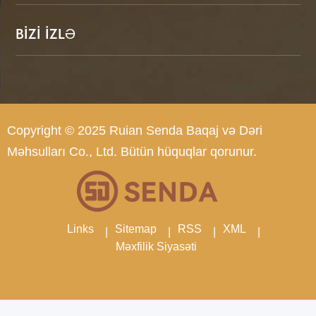
BİZİ İZLƏ
Copyright © 2025 Ruian Senda Baqaj və Dəri
Məhsulları Co., Ltd. Bütün hüquqlar qorunur.
Links
Sitemap
RSS
XML
Məxfilik Siyasəti