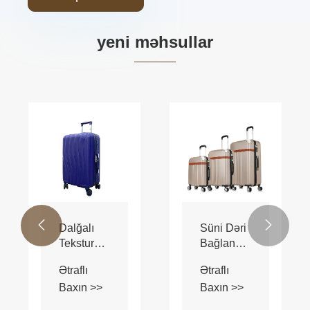
yeni məhsullar
Toxunmuş
Sərin
Çanta
ABS
Teksturalı
baqajı
Ətraflı
Ətraflı
ABS
Baxın >>
Baxın >>
Baqaj

