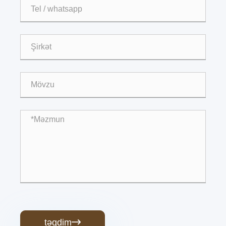
təqdim
