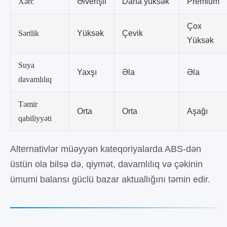
Xərc
Əlverişli
Daha yüksək
Premium
Çox
Sərtlik
Yüksək
Çevik
Yüksək
Suya
Yaxşı
Əla
Əla
davamlılıq
Təmir
Orta
Orta
Aşağı
qabiliyyəti
Alternativlər müəyyən kateqoriyalarda ABS-dən
üstün ola bilsə də, qiymət, davamlılıq və çəkinin
ümumi balansı güclü bazar aktuallığını təmin edir.