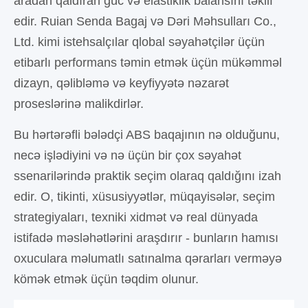
aradan qaldıran güc və elastiklik balansını təklif
edir. Ruian Senda Bagaj və Dəri Məhsulları Co.,
Ltd. kimi istehsalçılar qlobal səyahətçilər üçün
etibarlı performans təmin etmək üçün mükəmməl
dizayn, qəlibləmə və keyfiyyətə nəzarət
proseslərinə malikdirlər.
Bu hərtərəfli bələdçi ABS baqajının nə olduğunu,
necə işlədiyini və nə üçün bir çox səyahət
ssenarilərində praktik seçim olaraq qaldığını izah
edir. O, tikinti, xüsusiyyətlər, müqayisələr, seçim
strategiyaları, texniki xidmət və real dünyada
istifadə məsləhətlərini araşdırır - bunların hamısı
oxuculara məlumatlı satınalma qərarları verməyə
kömək etmək üçün təqdim olunur.