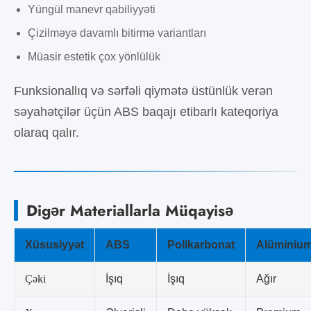
Yüngül manevr qabiliyyəti
Çizilməyə davamlı bitirmə variantları
Müasir estetik çox yönlülük
Funksionallıq və sərfəli qiymətə üstünlük verən
səyahətçilər üçün ABS baqajı etibarlı kateqoriya
olaraq qalır.
Digər Materiallarla Müqayisə
Xüsusiyyət
ABS
Polikarbonat
Alüminiu
Çəki
İşıq
İşıq
Ağır