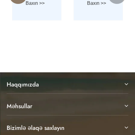
Ətraflı
satıcıları
Baxın >>
birbaşa
Ruian
fabrikləri
ilə əlaqə
saxlamağa
başlayırlar?
Haqqımızda
Məhsullar
Bizimlə əlaqə saxlayın