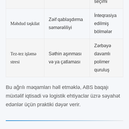
seçimi
İnteqrasiya
Zəif qablaşdırma
Məhdud təşkilat
edilmiş
səmərəliliyi
bölmələr
Zərbəyə
Tez-tez işləmə
Səthin aşınması
davamlı
stresi
və ya çatlaması
polimer
quruluş
Bu ağrılı məqamları həll etməklə, ABS baqajı
müxtəlif iqtisadi və logistik ehtiyaclar üzrə səyahət
edənlər üçün praktiki dəyər verir.