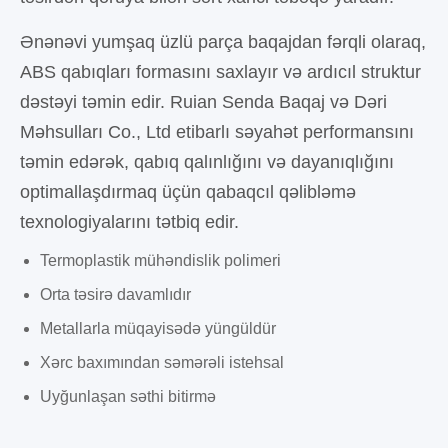
Ənənəvi yumşaq üzlü parça baqajdan fərqli olaraq,
ABS qabıqları formasını saxlayır və ardıcıl struktur
dəstəyi təmin edir. Ruian Senda Baqaj və Dəri
Məhsulları Co., Ltd etibarlı səyahət performansını
təmin edərək, qabıq qalınlığını və dayanıqlığını
optimallaşdırmaq üçün qabaqcıl qəlibləmə
texnologiyalarını tətbiq edir.
Termoplastik mühəndislik polimeri
Orta təsirə davamlıdır
Metallarla müqayisədə yüngüldür
Xərc baxımından səmərəli istehsal
Uyğunlaşan səthi bitirmə