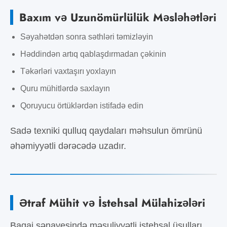
Baxım və Uzunömürlülük Məsləhətləri
Səyahətdən sonra səthləri təmizləyin
Həddindən artıq qablaşdırmadan çəkinin
Təkərləri vaxtaşırı yoxlayın
Quru mühitlərdə saxlayın
Qoruyucu örtüklərdən istifadə edin
Sadə texniki qulluq qaydaları məhsulun ömrünü
əhəmiyyətli dərəcədə uzadır.
Ətraf Mühit və İstehsal Mülahizələri
Baqaj sənayesində məsuliyyətli istehsal üsulları