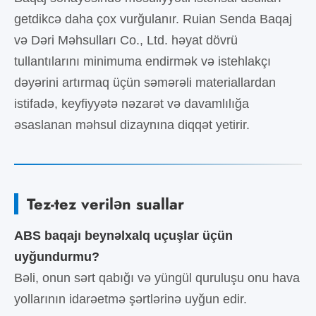
getdikcə daha çox vurğulanır. Ruian Senda Baqaj
və Dəri Məhsulları Co., Ltd. həyat dövrü
tullantılarını minimuma endirmək və istehlakçı
dəyərini artırmaq üçün səmərəli materiallardan
istifadə, keyfiyyətə nəzarət və davamlılığa
əsaslanan məhsul dizaynına diqqət yetirir.
Tez-tez verilən suallar
ABS baqajı beynəlxalq uçuşlar üçün
uyğundurmu?
Bəli, onun sərt qabığı və yüngül quruluşu onu hava
yollarının idarəetmə şərtlərinə uyğun edir.