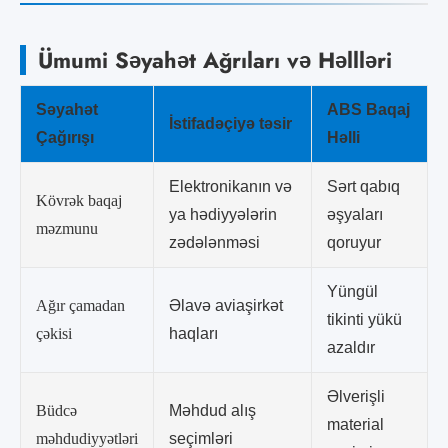
Ümumi Səyahət Ağrıları və Həllləri
Səyahət
ABS Baqaj
İstifadəçiyə təsir
Çağırışı
Həlli
Elektronikanın və
Sərt qabıq
Kövrək baqaj
ya hədiyyələrin
əşyaları
məzmunu
zədələnməsi
qoruyur
Yüngül
Ağır çamadan
Əlavə aviaşirkət
tikinti yükü
çəkisi
haqları
azaldır
Əlverişli
Büdcə
Məhdud alış
material
məhdudiyyətləri
seçimləri