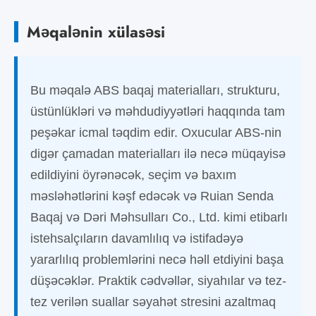
Məqalənin xülasəsi
Bu məqalə ABS baqaj materialları, strukturu,
üstünlükləri və məhdudiyyətləri haqqında tam
peşəkar icmal təqdim edir. Oxucular ABS-nin
digər çamadan materialları ilə necə müqayisə
edildiyini öyrənəcək, seçim və baxım
məsləhətlərini kəşf edəcək və Ruian Senda
Baqaj və Dəri Məhsulları Co., Ltd. kimi etibarlı
istehsalçıların davamlılıq və istifadəyə
yararlılıq problemlərini necə həll etdiyini başa
düşəcəklər. Praktik cədvəllər, siyahılar və tez-
tez verilən suallar səyahət stresini azaltmaq