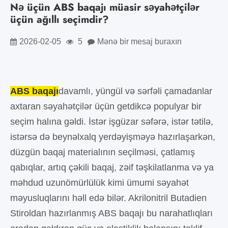
Nə üçün ABS baqajı müasir səyahətçilər
üçün ağıllı seçimdir?
2026-02-05
5
Mənə bir mesaj buraxın
ABS baqajı
davamlı, yüngül və sərfəli çamadanlar
axtaran səyahətçilər üçün getdikcə populyar bir
seçim halına gəldi. İstər işgüzar səfərə, istər tətilə,
istərsə də beynəlxalq yerdəyişməyə hazırlaşarkən,
düzgün baqaj materialının seçilməsi, çatlamış
qabıqlar, artıq çəkili baqaj, zəif təşkilatlanma və ya
məhdud uzunömürlülük kimi ümumi səyahət
məyusluqlarını həll edə bilər. Akrilonitril Butadien
Stiroldan hazırlanmış ABS baqajı bu narahatlıqları