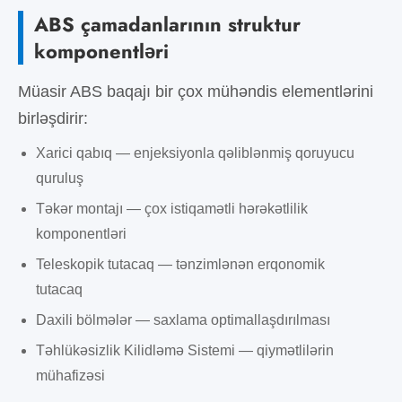
ABS çamadanlarının struktur
komponentləri
Müasir ABS baqajı bir çox mühəndis elementlərini
birləşdirir:
Xarici qabıq — enjeksiyonla qəliblənmiş qoruyucu
quruluş
Təkər montajı — çox istiqamətli hərəkətlilik
komponentləri
Teleskopik tutacaq — tənzimlənən erqonomik
tutacaq
Daxili bölmələr — saxlama optimallaşdırılması
Təhlükəsizlik Kilidləmə Sistemi — qiymətlilərin
mühafizəsi