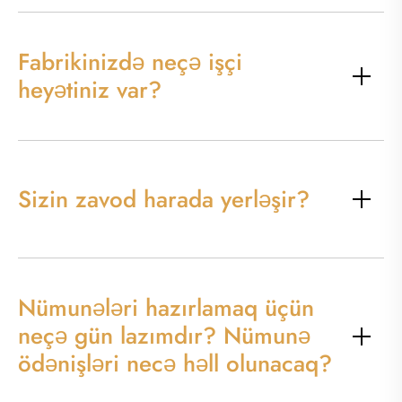
Fabrikinizdə neçə işçi
heyətiniz var?
Sizin zavod harada yerləşir?
Nümunələri hazırlamaq üçün
neçə gün lazımdır? Nümunə
ödənişləri necə həll olunacaq?