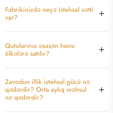
Fabrikinizdə neçə istehsal xətti
var?
Qutularınız əsasən hansı
ölkələrə satılır?
Zavodun illik istehsal gücü nə
qədərdir? Orta aylıq məhsul
nə qədərdir?