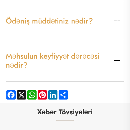
Ödəniş müddətiniz nədir?
Məhsulun keyfiyyət dərəcəsi
nədir?
Facebook
X
WhatsApp
Pinterest
LinkedIn
Share
Xəbər Tövsiyələri