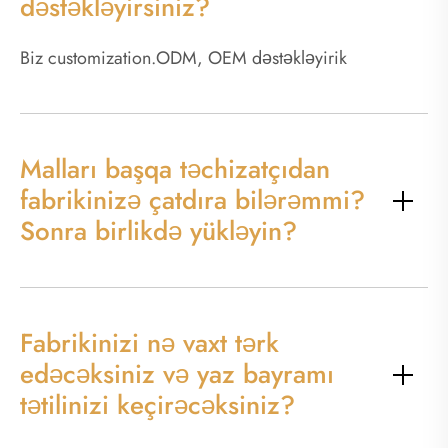
dəstəkləyirsiniz?
Biz customization.ODM, OEM dəstəkləyirik
Malları başqa təchizatçıdan
fabrikinizə çatdıra bilərəmmi?
Sonra birlikdə yükləyin?
Fabrikinizi nə vaxt tərk
edəcəksiniz və yaz bayramı
tətilinizi keçirəcəksiniz?