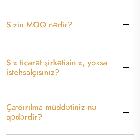
Sizin MOQ nədir?
Siz ticarət şirkətisiniz, yoxsa
istehsalçısınız?
Çatdırılma müddətiniz nə
qədərdir?