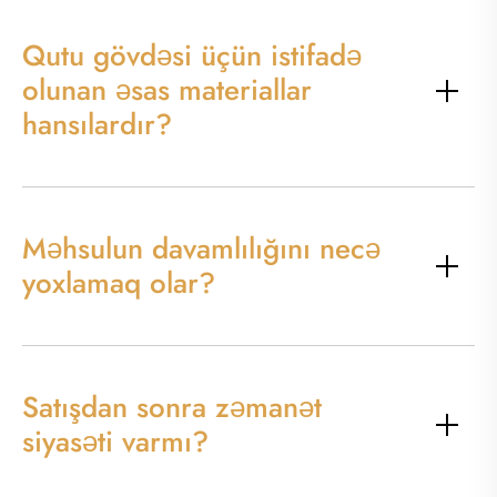
Qutu gövdəsi üçün istifadə
olunan əsas materiallar
hansılardır?
Məhsulun davamlılığını necə
yoxlamaq olar?
Satışdan sonra zəmanət
siyasəti varmı?