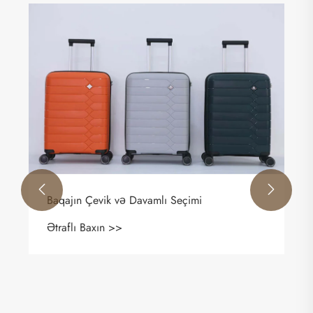


Baqajın Çevik və Davamlı Seçimi
Ətraflı Baxın >>